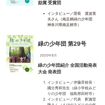
励賞 受賞団
インタビュー／団長 渡波英
夫さん（南足柄緑の少年団
神奈川県南足柄市）
緑の少年団 第29号
2020年8月
緑の少年団紹介 全国活動発表
大会 発表団
インタビュー／伊藤昇校長・
國分秀和先生（緑小学校みど
りの少年団 福島県田村市）
インタビュー／代表 釈迦堂
隆さん（えびのみどりの少年