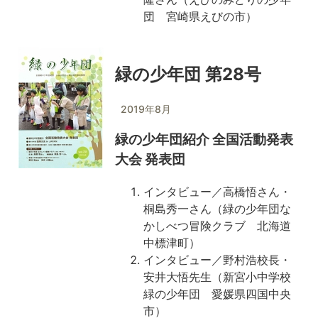
団 宮崎県えびの市）
緑の少年団 第28号
2019年8月
緑の少年団紹介 全国活動発表
大会 発表団
インタビュー／高橋悟さん・
桐島秀一さん（緑の少年団な
かしべつ冒険クラブ 北海道
中標津町）
インタビュー／野村浩校長・
安井大悟先生（新宮小中学校
緑の少年団 愛媛県四国中央
市）