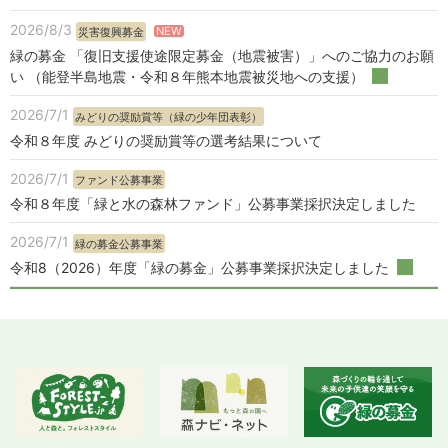
2026/8/3
NEW
災害復興募金
緑の募金 「復旧支援使途限定募金（地震被害）」へのご協力のお願
い （能登半島地震・令和８年熊本地震被災地への支援）
2026/7/1
みどりの奨励賞等（緑の少年団表彰）
令和８年度 みどりの奨励賞等の選考結果について
2026/7/1
ファンド公募事業
令和８年度「緑と水の森林ファンド」公募事業採択決定しました
2026/7/1
緑の募金公募事業
令和8（2026）年度「緑の募金」公募事業採択決定しました