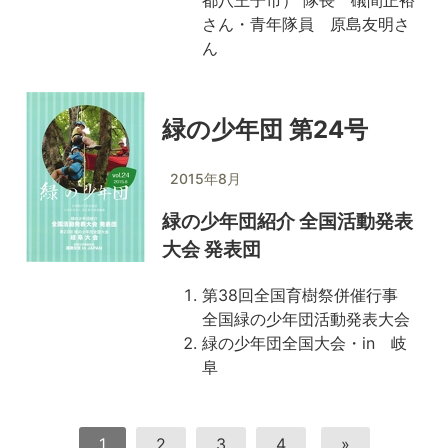
都八王子市） 隊長 礒間正裕
さん・青年隊員 原島友明さ
ん
緑の少年団 第24号
2015年8月
緑の少年団紹介 全国活動発表
大会 発表団
第38回全国育樹祭併催行事
全国緑の少年団活動発表大会
緑の少年団全国大会・in 岐
阜
1
2
3
4
»