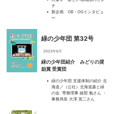
チ
新企画 OB・OGインタビュ
ー
緑の少年団 第32号
2023年9月
緑の少年団紹介 みどりの奨
励賞 受賞団
緑の少年団 支援体制の紹介 北
海道／（公社）北海道森と緑
の会 専務理事 綾部 勉さん ・
事務局長 大澤 英二さん