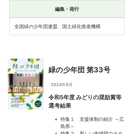
編集・発行
全国緑の少年団連盟、国土緑化推進機構
緑の少年団 第33号
2024年9月
令和5年度 みどりの奨励賞等
選考結果
特集１ 支援体制の紹介 ～広
島県～
特集２ 新しい地域団のカタ