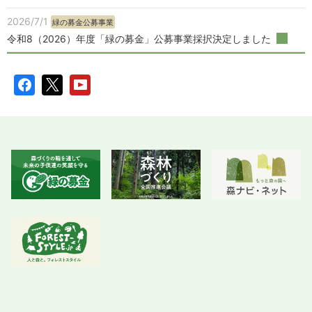
契約内容の実施に必要となるご連絡、契約
2026/7/1
緑の募金公募事業
の履行、商談等
令和8（2026）年度「緑の募金」公募事業採択決定しました
サービス・商品等のご紹介、ご提案及びコ
ンサルティング
サービス・商品等の品質改善・CS（顧客満
足度）向上等のための施策（アンケート調
査を含みます）の実施
新たなサービス・商品等の企画及び開発
ご利用者のお問い合わせ・ご相談・苦情・
修理・サポートへの対応、確認及び記録
名刺情報の入力
ご案内状・電子メール等による商品・サー
ビス・キャンペーン等の広告・情報提供
ご利用者に当機構のサービスを安全に提供
するために、定型約款、利用規約等の契約