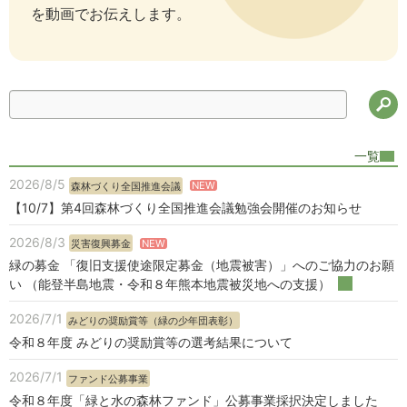
当たり、次のとおり利用目的を定め、あらかじめご
を動画でお伝えします。
本人の同意を得た場合及び個人情報の保護に関する
法律、その他法令により例外として取り扱うことが
認められている場合を除き、以下の利用目的の範囲
内で個人情報を利用します。
検
(1) 当機構のサービス・商品の提供・販
一覧
売に際して取り扱う個人情報
2026/8/5
NEW
森林づくり全国推進会議
ご利用者によるサービス・商品等のお申込、ご購
【10/7】第4回森林づくり全国推進会議勉強会開催のお知らせ
入、ご利用及びこれらに関するお問い合わせに際し
2026/8/3
て当機構が取り扱うこととなる個人情報の利用目的
NEW
災害復興募金
緑の募金 「復旧支援使途限定募金（地震被害）」へのご協力のお願
は、以下の通りです。なお、ご利用者との契約が解
い （能登半島地震・令和８年熊本地震被災地への支援）
除された後においても上記の利用目的の範囲内で個
人情報を利用することがあります。
2026/7/1
みどりの奨励賞等（緑の少年団表彰）
ご利用者の本人確認、与信管理
令和８年度 みどりの奨励賞等の選考結果について
サービス等の料金の計算及び請求、これら
2026/7/1
ファンド公募事業
に関するご利用者へのご連絡
令和８年度「緑と水の森林ファンド」公募事業採択決定しました