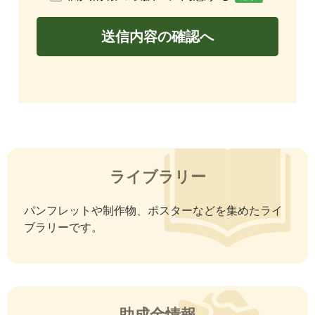
ドライン及び以下のプライバシーポリシー（以下
「本ポリシー」と言います）に従い、個人情報の保
護に努めてまいります。
2. 個人情報の定義
本ポリシーにおいて「個人情報」とは、個人情報保
護法第2条第1項により定義された個人情報をいいま
す。
例
ライブラリー
氏名、生年月日、性別、職業等プロフィー
ルに関する情報
パンフレットや制作物、ポスターなどを集めたライ
メールアドレス、電話番号、住所等連絡先
ブラリーです。
に関する情報
銀行口座情報、クレジットカード情報、電
子マネー情報等決済手段に関する情報
ユーザーの肖像を含む静止画情報
助成金情報