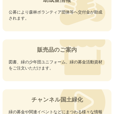
3. 個人情報の取得
公募により森林ボランティア団体等へ交付金が助成
されます。
当機構は、口頭、書面、電磁的記録媒体、メール・
Web画面等に入力された電磁的記録をもってご利用
者の個人情報を適法かつ公正に取得します（ご利用
者から直接取得する以外に、当機構がご利用者以外
販売品のご案内
から間接的に取得する場合を含みます）。
4. 個人情報の利用目的
図書、緑の少年団ユニフォーム、緑の募金活動資材
をご注文いただけます。
当機構は、当機構のサービス・商品等の提供・販
売、又は他社のサービス・商品等の取次ぎ若しくは
受託提供・受託販売等に際して個人情報（個人のご
利用者以外のご利用者の場合には、そのご利用者の
代表者、役員、従業員等に関する個人情報のうち、
チャンネル国土緑化
当機構サービス等の提供・販売等に際して当機構が
取り扱うこととなるものを含みます）を取り扱うに
緑の募金や関連イベントなどにまつわる様々な情報