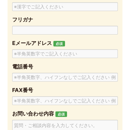
お
名
フリガナ
前
フ
リ
Eメールアドレス
ガ
必須
ナ
電話番号
FAX番号
お問い合わせ内容
必須