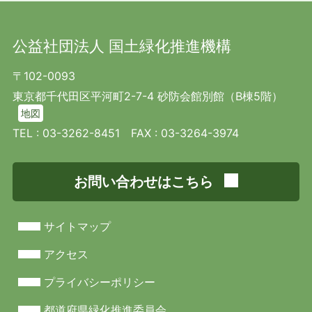
内容に違反している利用者の発見と当該利
用者への通知や、サービス等を悪用した詐
欺や不正アクセス等の不正行為を調査・検
公益社団法人 国土緑化推進機構
出・予防、及びこれらに対応すること
〒102-0093
(2) 受託業務に係る個人情報及び業務委
東京都千代田区平河町2-7-4 砂防会館別館（B棟5階）
託先を通じて取得する個人情報
地図
TEL :
03-3262-8451
FAX : 03-3264-3974
当機構が他の事業者から委託された業務（他の事業
者の商品・サービスの販売・取次、保守等）の実施
に際して他の事業者から受領することとなる個人情
お問い合わせはこちら
報の利用目的は、以下の通りです。
その委託された業務の実施に必要となるご
サイトマップ
連絡、契約の履行、商談等
アクセス
取引先情報の管理
プライバシーポリシー
5. 個人情報の提供
都道府県緑化推進委員会