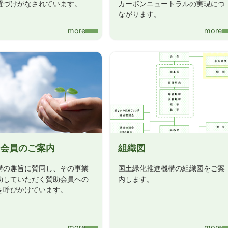
た
置づけがなされています。
カーボンニュートラルの実現につ
ながります。
more
more
表について
会員のご案内
組織図
構の趣旨に賛同し、その事業
国土緑化推進機構の組織図をご案
助していただく賛助会員への
内します。
を呼びかけています。
more
more