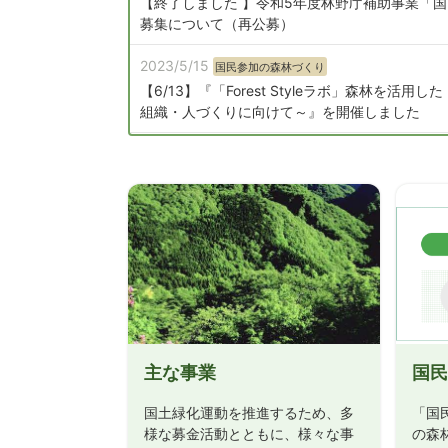
【終了しました 】令和5年度林野庁補助事業「
募集について（再公募）
2023/5/15
国民参加の森林づくり
【6/13】『「Forest Styleラボ」森林を
組織・人づくりに向けて～』を開催しました
2022/9/30
国民参加の森林づくり
「森林（もり）づくり全国推進会議」発足及び「
2022/3/10
国民参加の森林づくり
【シンポジウム】『新たな森と人との関わり「Fores
2021/6/9
国民参加の森林づくり
Forest Style.jpオープンしました！
2019/4/19
お知らせ
主な事業
国民
消費税に関する事業者向け広報・周知等について
国土緑化運動を推進するため、多
「国
2019/2/18
お知らせ
様な募金活動とともに、様々な事
の森