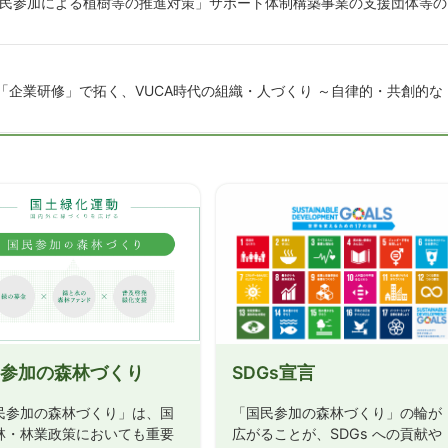
国民参加による植樹等の推進対策」サポート体制構築事業の支援団体等の
活用した「企業研修」で拓く、VUCA時代の組織・人づくり ～自律的・共創的な
第１回 森林づくり全国推進会議」開催のお知らせ
t Style」の提案』を開催しました（3/10）
参加の森林づくり
SDGs宣言
民参加の森林づくり」は、国
「国民参加の森林づくり」の輪が
林・林業政策においても重要
広がることが、SDGs への貢献や