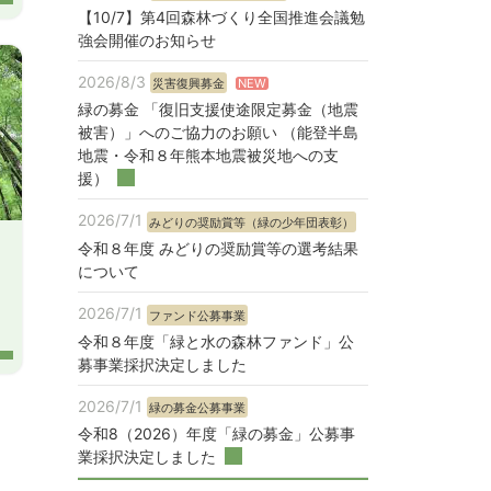
【10/7】第4回森林づくり全国推進会議勉
強会開催のお知らせ
2026/8/3
NEW
災害復興募金
緑の募金 「復旧支援使途限定募金（地震
被害）」へのご協力のお願い （能登半島
地震・令和８年熊本地震被災地への支
援）
2026/7/1
みどりの奨励賞等（緑の少年団表彰）
令和８年度 みどりの奨励賞等の選考結果
について
2026/7/1
ファンド公募事業
令和８年度「緑と水の森林ファンド」公
募事業採択決定しました
2026/7/1
緑の募金公募事業
令和8（2026）年度「緑の募金」公募事
業採択決定しました