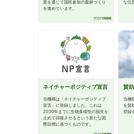
「国土緑化推進機構のSDGs宣言」を更新しまし
業を通じて国民参加の森林づくり
な位
を進めています。
2016/3/31
お知らせ
more
木材利用ポイント基金管理の終了について
2016/2/23
お知らせ
合板・製材生産性強化基金に係る基本的事項の公
ネイチャーポジティブ宣言
賛助
当機構は「ネイチャーポジティブ
当機
宣言」に登録しました。これは
を賛
2030年までに生物多様性の損失を
登録
止めて回復させるという新たな国
際目標に基づくものです。
more