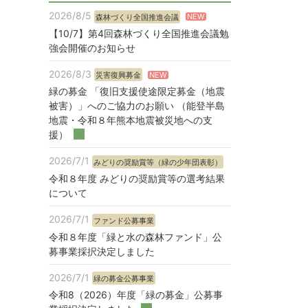
2026/8/5
NEW
森林づくり全国推進会議
【10/7】第4回森林づくり全国推進会議勉
強会開催のお知らせ
2026/8/3
NEW
災害復興募金
緑の募金 「復旧支援使途限定募金（地震
被害）」へのご協力のお願い （能登半島
地震・令和８年熊本地震被災地への支
援）
2026/7/1
みどりの奨励賞等（緑の少年団表彰）
令和８年度 みどりの奨励賞等の選考結果
について
2026/7/1
ファンド公募事業
令和８年度「緑と水の森林ファンド」公
募事業採択決定しました
2026/7/1
緑の募金公募事業
令和8（2026）年度「緑の募金」公募事