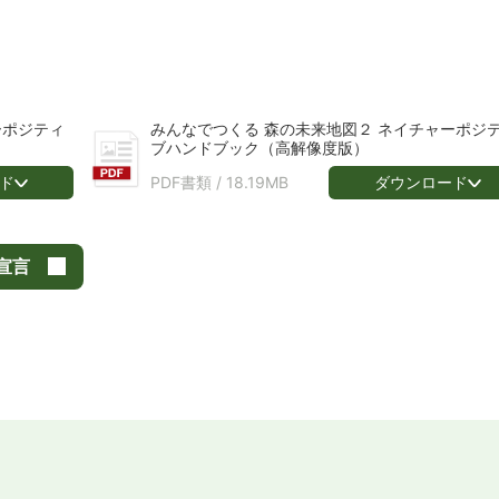
ーポジティ
みんなでつくる 森の未来地図２ ネイチャーポジ
ブハンドブック（高解像度版）
ド
ダウンロード
PDF書類 /
18.19MB
宣言