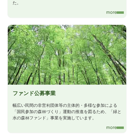
2025/1/22
ファンド公募事業
た。
令和７年度「緑と水の森林ファンド」公募事業の募集につ
more
いて
2024/7/1
ファンド公募事業
令和６年度「緑と水の森林ファンド」公募事業採択決定し
ました
2024/5/20
ファンド公募事業
令和４年度「緑と水の森林ファンド」公募事業報告集
2024/5/20
緑と水の森林ファンド
令和4年度「緑と水の森林ファンド」都道府県事業報告集
ファンド公募事業
2024/1/18
ファンド公募事業
幅広い民間の非営利団体等の主体的・多様な参加による
令和６年度「緑と水の森林ファンド」公募事業の募集につ
「国民参加の森林づくり」運動の推進を図るため、「緑と
いて
水の森林ファンド」事業を実施しています。
2023/7/27
more
ファンド公募事業