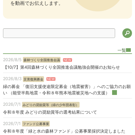
を動画でお伝えします。
検
一覧
2026/8/5
NEW
森林づくり全国推進会議
【10/7】第4回森林づくり全国推進会議勉強会開催のお知らせ
2026/8/3
NEW
災害復興募金
緑の募金 「復旧支援使途限定募金（地震被害）」へのご協力のお願
い （能登半島地震・令和８年熊本地震被災地への支援）
2026/7/1
みどりの奨励賞等（緑の少年団表彰）
令和８年度 みどりの奨励賞等の選考結果について
2026/7/1
ファンド公募事業
令和８年度「緑と水の森林ファンド」公募事業採択決定しました