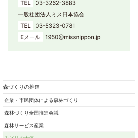
TEL
03-3262-3883
2025/1/27
みどりの大使
一般社団法人ミス日本協会
2025年度「ミス日本みどりの大使」が選定されました
TEL
03-5323-0781
2024/7/23
みどりの大使
Eメール
1950@missnippon.jp
2024年度「ミス日本みどりの大使」の新たな活動について
2024/4/22
みどりの大使
2024年度「ミス日本みどりの大使」による緑の羽根着けキ
ャンペーン
2024/2/7
みどりの大使
森づくりの推進
2023年度「ミス日本みどりの大使」活動報告・2024年度
「ミス日本みどりの大使」お披露目会開催のお知らせ
企業・市民団体による森林づくり
2024/1/23
みどりの大使
森林づくり全国推進会議
2024年度「ミス日本みどりの大使」が選定されました
森林サービス産業
2023/4/25
みどりの大使
2023年度「ミス日本みどりの大使」による緑の羽根着けキ
みどりの大使