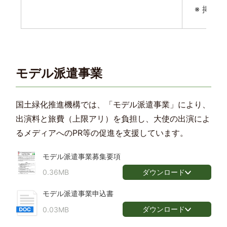
※ 掲出
モデル派遣事業
国土緑化推進機構では、「モデル派遣事業」により、
出演料と旅費（上限アリ）を負担し、大使の出演によ
るメディアへのPR等の促進を支援しています。
モデル派遣事業募集要項
ダウンロード
0.36MB
モデル派遣事業申込書
ダウンロード
0.03MB