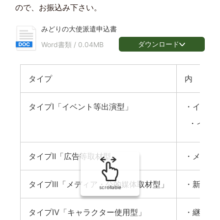
ので、お振込み下さい。
みどりの大使派遣申込書
ダウンロード
Word書類 /
0.04MB
タイプ
内 容
タイプⅠ「イベント等出演型」
・イベン
・イベン
タイプⅡ「広告等取材型」
・メディ
タイプⅢ「メディア・公的媒体取材型」
・新聞・
scrollable
タイプⅣ「キャラクター使用型」
・継続的