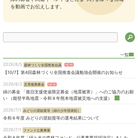
を動画でお伝えします。
検
一覧
2026/8/5
NEW
森林づくり全国推進会議
【10/7】第4回森林づくり全国推進会議勉強会開催のお知らせ
2026/8/3
NEW
災害復興募金
緑の募金 「復旧支援使途限定募金（地震被害）」へのご協力のお願
い （能登半島地震・令和８年熊本地震被災地への支援）
2026/7/1
みどりの奨励賞等（緑の少年団表彰）
令和８年度 みどりの奨励賞等の選考結果について
2026/7/1
ファンド公募事業
令和８年度「緑と水の森林ファンド」公募事業採択決定しました