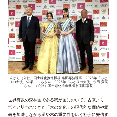
左から（公社）国土緑化推進機構 織田専務理事、2025年「みど
りの大使」佐塚 こころさん、2026年「みどりの大使」永田 愛実
さん、（公社）国土緑化推進機構 沖副理事長
世界有数の森林国である我が国において、古来より
営々と培われてきた「木の文化」の現代的な価値や意
義を加味しながら緑や木の重要性を広く社会に発信す