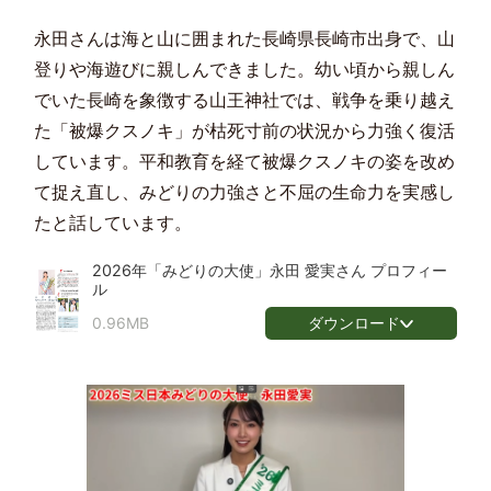
永田さんは海と山に囲まれた⾧崎県⾧崎市出身で、山
登りや海遊びに親しんできました。幼い頃から親しん
でいた⾧崎を象徴する山王神社では、戦争を乗り越え
た「被爆クスノキ」が枯死寸前の状況から力強く復活
しています。平和教育を経て被爆クスノキの姿を改め
て捉え直し、みどりの力強さと不屈の生命力を実感し
たと話しています。
2026年「みどりの大使」永田 愛実さん プロフィー
ル
ダウンロード
0.96MB