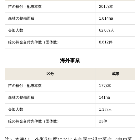
苗の植付・配布本数
201万本
森林の整備面積
1,614ha
参加人数
62.0万人
緑の募金交付先件数（団体数）
8,612件
海外事業
区分
成果
苗の植付・配布本数
17万本
森林の整備面積
141ha
参加人数
1.3万人
緑の募金交付先件数（団体数）
23件
注）本表は、令和3年度における全国の緑の募金（中央募