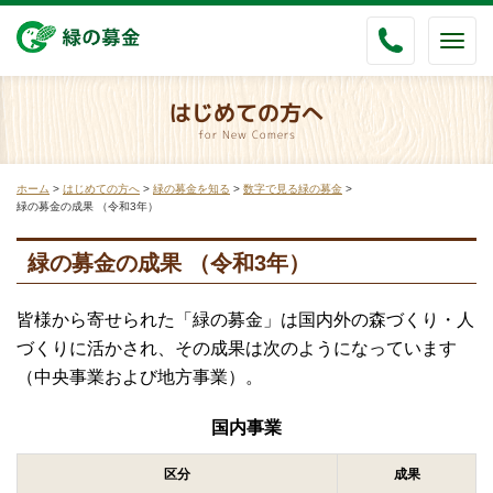
Togg
navig
はじめての方へ
for New Comers
ホーム
>
はじめての方へ
>
緑の募金を知る
>
数字で見る緑の募金
>
緑の募金の成果 （令和3年）
緑の募金の成果 （令和3年）
皆様から寄せられた「緑の募金」は国内外の森づくり・人
づくりに活かされ、その成果は次のようになっています
（中央事業および地方事業）。
国内事業
区分
成果