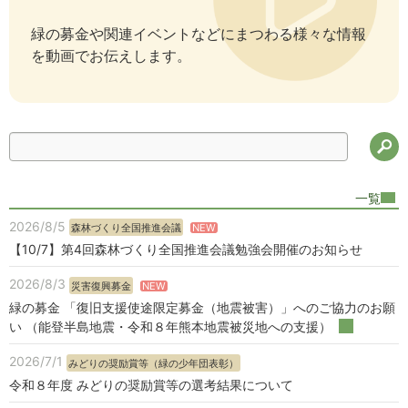
緑の募金や関連イベントなどにまつわる様々な情報
を動画でお伝えします。
検
一覧
2026/8/5
NEW
森林づくり全国推進会議
【10/7】第4回森林づくり全国推進会議勉強会開催のお知らせ
2026/8/3
NEW
災害復興募金
緑の募金 「復旧支援使途限定募金（地震被害）」へのご協力のお願
い （能登半島地震・令和８年熊本地震被災地への支援）
2026/7/1
みどりの奨励賞等（緑の少年団表彰）
令和８年度 みどりの奨励賞等の選考結果について