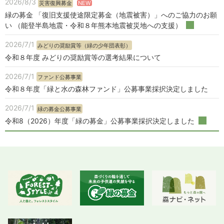
2026/8/3
NEW
災害復興募金
緑の募金 「復旧支援使途限定募金（地震被害）」へのご協力のお願
い （能登半島地震・令和８年熊本地震被災地への支援）
2026/7/1
みどりの奨励賞等（緑の少年団表彰）
令和８年度 みどりの奨励賞等の選考結果について
2026/7/1
ファンド公募事業
令和８年度「緑と水の森林ファンド」公募事業採択決定しました
2026/7/1
緑の募金公募事業
令和8（2026）年度「緑の募金」公募事業採択決定しました