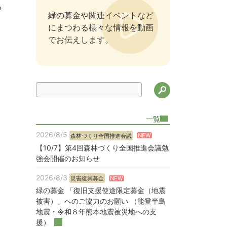
»
緑の募金や関連イベントなど
にまつわる様々な情報を動画
でお伝えします。
検索
一覧
2026/8/5
NEW
森林づくり全国推進会議
【10/7】第4回森林づくり全国推進会議勉
強会開催のお知らせ
2026/8/3
NEW
災害復興募金
緑の募金 「復旧支援使途限定募金（地震
被害）」へのご協力のお願い （能登半島
地震・令和８年熊本地震被災地への支
援）