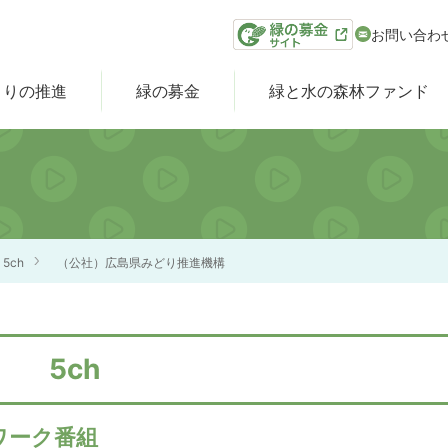
お問い合わ
くりの推進
緑の募金
緑と水の森林ファンド
5ch
（公社）広島県みどり推進機構
5ch
ワーク番組