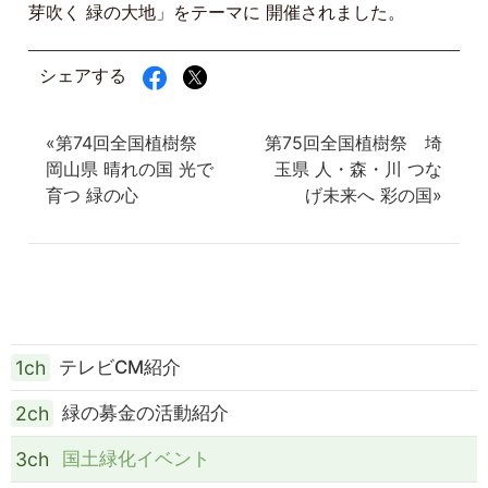
芽吹く 緑の大地」をテーマに 開催されました。
シェアする
«第74回全国植樹祭
第75回全国植樹祭 埼
岡山県 晴れの国 光で
玉県 人・森・川 つな
育つ 緑の心
げ未来へ 彩の国»
1ch
テレビCM紹介
2ch
緑の募金の活動紹介
3ch
国土緑化イベント