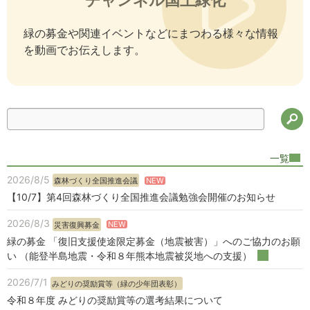
緑の募金や関連イベントなどにまつわる様々な情報
を動画でお伝えします。
検
一覧
2026/8/5
NEW
森林づくり全国推進会議
【10/7】第4回森林づくり全国推進会議勉強会開催のお知らせ
2026/8/3
NEW
災害復興募金
緑の募金 「復旧支援使途限定募金（地震被害）」へのご協力のお願
い （能登半島地震・令和８年熊本地震被災地への支援）
2026/7/1
みどりの奨励賞等（緑の少年団表彰）
令和８年度 みどりの奨励賞等の選考結果について