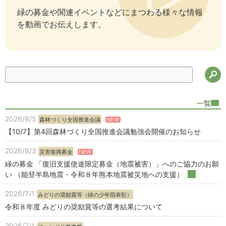
緑の募金や関連イベントなどにまつわる様々な情報
を動画でお伝えします。
検
一覧
2026/8/5
NEW
森林づくり全国推進会議
【10/7】第4回森林づくり全国推進会議勉強会開催のお知らせ
2026/8/3
NEW
災害復興募金
緑の募金 「復旧支援使途限定募金（地震被害）」へのご協力のお願
い （能登半島地震・令和８年熊本地震被災地への支援）
2026/7/1
みどりの奨励賞等（緑の少年団表彰）
令和８年度 みどりの奨励賞等の選考結果について
2026/7/1