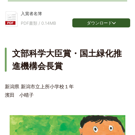
入賞者名簿
ダウンロード
PDF書類 /
0.14MB
文部科学大臣賞・国土緑化推
進機構会長賞
新潟県 新潟市立上所小学校１年
濱田 小晴子