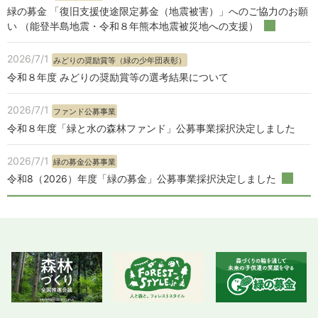
緑の募金 「復旧支援使途限定募金（地震被害）」へのご協力のお願
い （能登半島地震・令和８年熊本地震被災地への支援）
2026/7/1
みどりの奨励賞等（緑の少年団表彰）
令和８年度 みどりの奨励賞等の選考結果について
2026/7/1
ファンド公募事業
令和８年度「緑と水の森林ファンド」公募事業採択決定しました
2026/7/1
緑の募金公募事業
令和8（2026）年度「緑の募金」公募事業採択決定しました