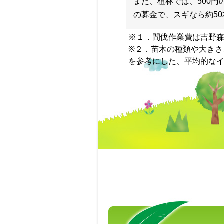
また、植林では、500円
の募金で、スギなら約50
※１．間伐作業費は吉野
※２．苗木の種類や大き
を参考にした、平均的な