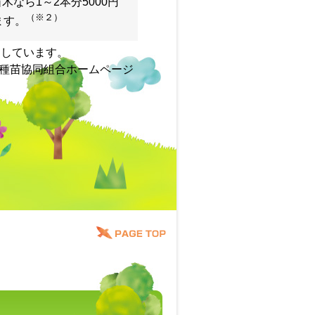
なら1～2本分5000円
（※２）
ます。
定しています。
種苗協同組合ホームページ