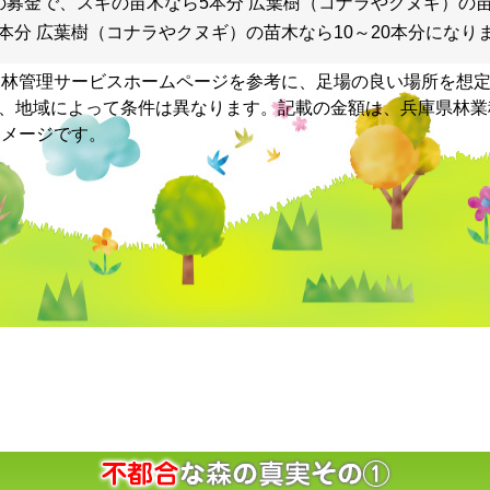
の募金で、スギの苗木なら5本分 広葉樹（コナラやクヌギ）の苗木
本分 広葉樹（コナラやクヌギ）の苗木なら10～20本分になり
森林管理サービスホームページを参考に、足場の良い場所を想
さ、地域によって条件は異なります。記載の金額は、兵庫県林業
イメージです。