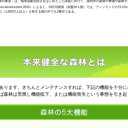
緑の募金」は、地球温暖化防止をはじめとした課題に向けて、国内外の森林の整備や森林ボ
sources Assessment 2015）によると、OECD諸国（加盟34ヵ国）では、フィンランドの
人口（1,000万人以上）を有する国の中でも2番目である。
あります。きちんとメンテナンスすれば、下記の機能を十分に
ば森林は荒廃し機能低下、または機能喪失という事態を引き起